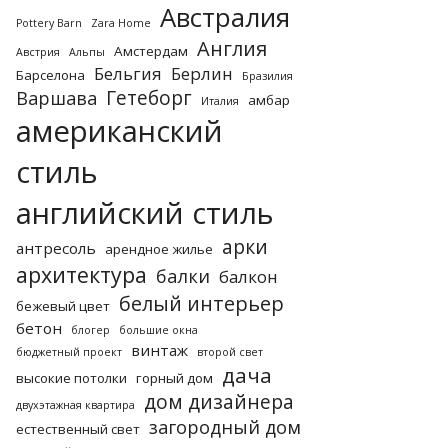
Австралия
Pottery Barn
Zara Home
Англия
Амстердам
Австрия
Альпы
Бельгия
Берлин
Барселона
Бразилия
Гетеборг
Варшава
амбар
Италия
американский
стиль
английский стиль
арки
антресоль
арендное жилье
архитектура
балки
балкон
белый интерьер
бежевый цвет
бетон
блогер
большие окна
винтаж
бюджетный проект
второй свет
дача
высокие потолки
горный дом
дом дизайнера
двухэтажная квартира
загородный дом
естественный свет