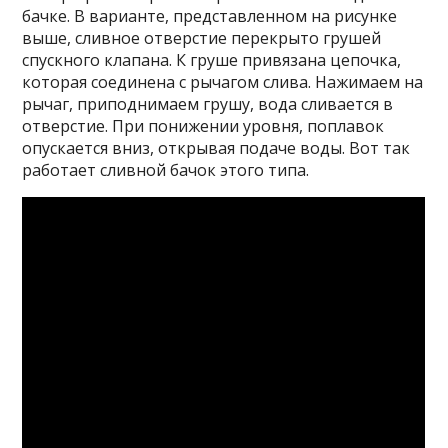
бачке. В варианте, представленном на рисунке
выше, сливное отверстие перекрыто грушей
спускного клапана. К груше привязана цепочка,
которая соединена с рычагом слива. Нажимаем на
рычаг, приподнимаем грушу, вода сливается в
отверстие. При понижении уровня, поплавок
опускается вниз, открывая подаче воды. Вот так
работает сливной бачок этого типа.