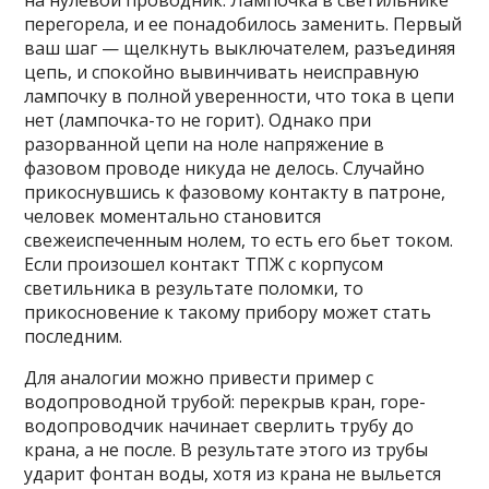
на нулевой проводник. Лампочка в светильнике
перегорела, и ее понадобилось заменить. Первый
ваш шаг — щелкнуть выключателем, разъединяя
цепь, и спокойно вывинчивать неисправную
лампочку в полной уверенности, что тока в цепи
нет (лампочка-то не горит). Однако при
разорванной цепи на ноле напряжение в
фазовом проводе никуда не делось. Случайно
прикоснувшись к фазовому контакту в патроне,
человек моментально становится
свежеиспеченным нолем, то есть его бьет током.
Если произошел контакт ТПЖ с корпусом
светильника в результате поломки, то
прикосновение к такому прибору может стать
последним.
Для аналогии можно привести пример с
водопроводной трубой: перекрыв кран, горе-
водопроводчик начинает сверлить трубу до
крана, а не после. В результате этого из трубы
ударит фонтан воды, хотя из крана не выльется