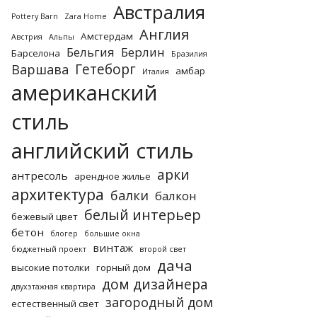
Австралия
Pottery Barn
Zara Home
Англия
Амстердам
Австрия
Альпы
Бельгия
Берлин
Барселона
Бразилия
Гетеборг
Варшава
амбар
Италия
американский
стиль
английский стиль
арки
антресоль
арендное жилье
архитектура
балки
балкон
белый интерьер
бежевый цвет
бетон
блогер
большие окна
винтаж
бюджетный проект
второй свет
дача
высокие потолки
горный дом
дом дизайнера
двухэтажная квартира
загородный дом
естественный свет