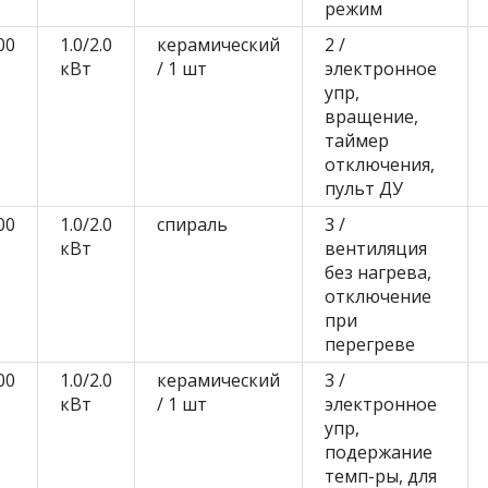
режим
00
1.0/2.0
керамический
2 /
кВт
/ 1 шт
электронное
упр,
вращение,
таймер
отключения,
пульт ДУ
00
1.0/2.0
спираль
3 /
кВт
вентиляция
без нагрева,
отключение
при
перегреве
00
1.0/2.0
керамический
3 /
кВт
/ 1 шт
электронное
упр,
подержание
темп-ры, для