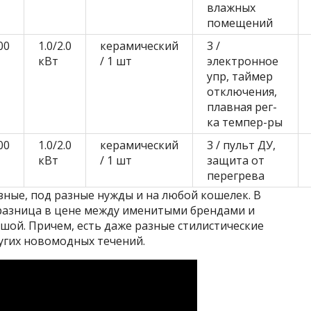
влажных
помещений
00
1.0/2.0
керамический
3 /
кВт
/ 1 шт
электронное
упр, таймер
отключения,
плавная рег-
ка темпер-ры
00
1.0/2.0
керамический
3 / пульт ДУ,
кВт
/ 1 шт
защита от
перегрева
зные, под разные нужды и на любой кошелек. В
 разница в цене между именитыми брендами и
шой. Причем, есть даже разные стилистические
ругих новомодных течений.