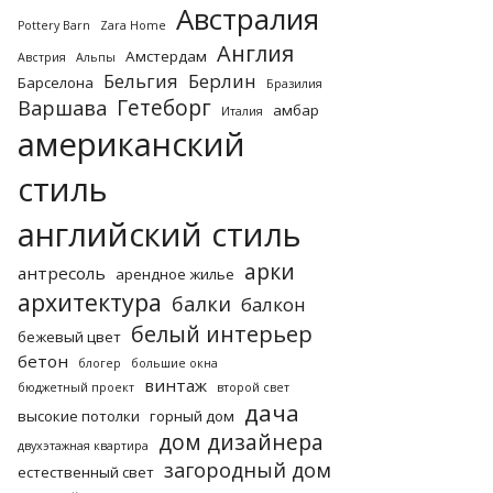
Австралия
Pottery Barn
Zara Home
Англия
Амстердам
Австрия
Альпы
Бельгия
Берлин
Барселона
Бразилия
Гетеборг
Варшава
амбар
Италия
американский
стиль
английский стиль
арки
антресоль
арендное жилье
архитектура
балки
балкон
белый интерьер
бежевый цвет
бетон
блогер
большие окна
винтаж
бюджетный проект
второй свет
дача
высокие потолки
горный дом
дом дизайнера
двухэтажная квартира
загородный дом
естественный свет