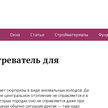
Окна
Статьи
Стройматериалы
Фун
греватель для
ает сюрпризы в виде аномальных холодов. Да
е центральное отопление не справляется и в
торых городах оно не справляется даже при
ачах обычно ситуация другая — там надо