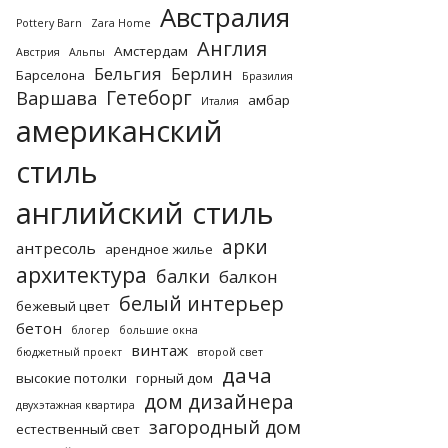
Австралия
Pottery Barn
Zara Home
Англия
Амстердам
Австрия
Альпы
Бельгия
Берлин
Барселона
Бразилия
Гетеборг
Варшава
амбар
Италия
американский
стиль
английский стиль
арки
антресоль
арендное жилье
архитектура
балки
балкон
белый интерьер
бежевый цвет
бетон
блогер
большие окна
винтаж
бюджетный проект
второй свет
дача
высокие потолки
горный дом
дом дизайнера
двухэтажная квартира
загородный дом
естественный свет