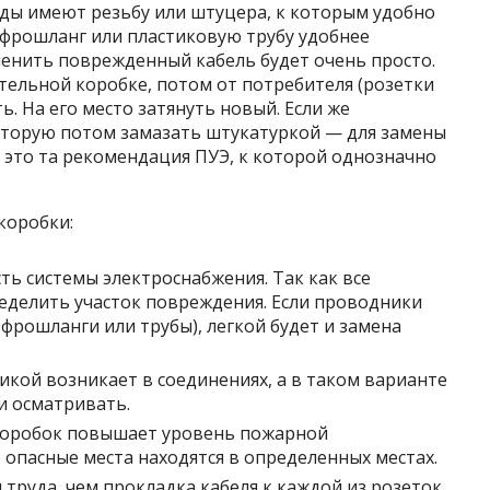
оды имеют резьбу или штуцера, к которым удобно
офрошланг или пластиковую трубу удобнее
менить поврежденный кабель будет очень просто.
тельной коробке, потом от потребителя (розетки
. На его место затянуть новый. Если же
оторую потом замазать штукатуркой — для замены
о это та рекомендация ПУЭ, к которой однозначно
коробки:
 системы электроснабжения. Так как все
ределить участок повреждения. Если проводники
фрошланги или трубы), легкой будет и замена
икой возникает в соединениях, а в таком варианте
и осматривать.
коробок повышает уровень пожарной
 опасные места находятся в определенных местах.
 труда, чем прокладка кабеля к каждой из розеток.