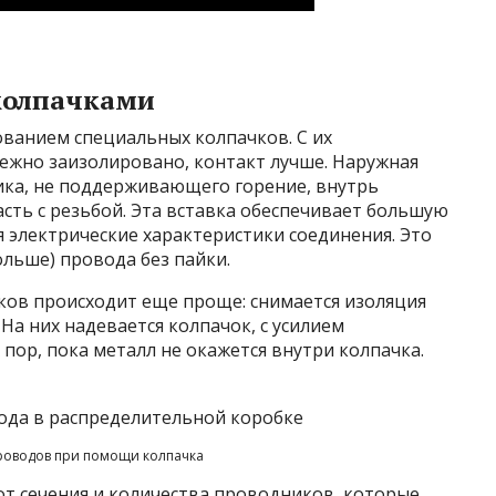
колпачками
ованием специальных колпачков. С их
ежно заизолировано, контакт лучше. Наружная
тика, не поддерживающего горение, внутрь
асть с резьбой. Эта вставка обеспечивает большую
 электрические характеристики соединения. Это
ольше) провода без пайки.
ов происходит еще проще: снимается изоляция
 На них надевается колпачок, с усилием
 пор, пока металл не окажется внутри колпачка.
роводов при помощи колпачка
от сечения и количества проводников, которые