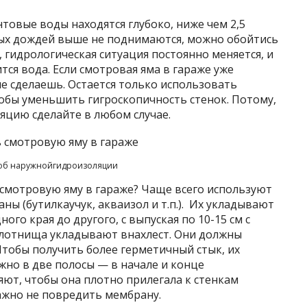
нтовые воды находятся глубоко, ниже чем 2,5
ных дождей выше не поднимаются, можно обойтись
, гидрологическая ситуация постоянно меняется, и
тся вода. Если смотровая яма в гараже уже
е сделаешь. Остается только использовать
обы уменьшить гигроскопичность стенок. Потому,
яцию сделайте в любом случае.
об наружнойгидроизоляции
 смотровую яму в гараже? Чаще всего используют
ы (бутилкаучук, акваизол и т.п.). Их укладывают
го края до другого, с выпуская по 10-15 см с
олотнища укладывают внахлест. Они должны
Чтобы получить более герметичный стык, их
но в две полосы — в начале и конце
яют, чтобы она плотно прилегала к стенкам
ажно не повредить мембрану.