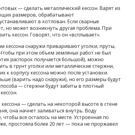
нтовых — сделать металлический кессон. Варят из
ующих размеров, обрабатывают
устанавливают в котлован. Если сварные
т, но может возникнуть другая проблема. При
ть кессон. Говорят, что он «всплывает».
ам кессона снаружи приваривают уголки, пруты,
. Чтобы при этом объем земляных работ не был
этих распорок получается большой), можно
ить в грунт уголки или металлические стержни,
х к корпусу кессона можно после установки.
ьше (варить надо снаружи), но его размеры будут
способа — стержни будут забиты в плотный
кессон.
кессона — сделать на некоторой высоте в стене
вня, она начнет заливаться внутрь. Воду
 чтобы все осталось на месте. Устроенная по
же, простояла более 20 лет — пока не проржавел