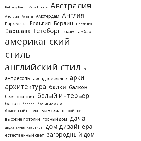
Австралия
Pottery Barn
Zara Home
Англия
Амстердам
Австрия
Альпы
Бельгия
Берлин
Барселона
Бразилия
Гетеборг
Варшава
амбар
Италия
американский
стиль
английский стиль
арки
антресоль
арендное жилье
архитектура
балки
балкон
белый интерьер
бежевый цвет
бетон
блогер
большие окна
винтаж
бюджетный проект
второй свет
дача
высокие потолки
горный дом
дом дизайнера
двухэтажная квартира
загородный дом
естественный свет