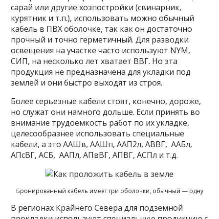
сарай или другие хозпостройки (свинарник,
курятник и т.п.), использовать можно обычный
кабель в ПВХ оболочке, так как он достаточно
прочный и точно герметичный. Для разводки
освещения на участке часто используют NYM,
СИП, на несколько лет хватает ВВГ. Но эта
продукция не предназначена для укладки под
землей и они быстро выходят из строя.
Более серьезные кабели стоят, конечно, дороже,
но служат они намного дольше. Если принять во
внимание трудоемкость работ по их укладке,
целесообразнее использовать специальные
кабели, а это ААШв, ААШп, ААП2л, АВВГ, ААБл,
АПсВГ, АСБ, ААПл, АПвВГ, АПВГ, АСПл и т.д.
Бронированный кабель имеет три оболочки, обычный — одну
В регионах Крайнего Севера для подземной
прокладки используют специальную продукцию с