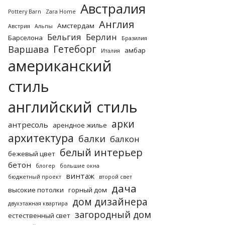
Австралия
Pottery Barn
Zara Home
Англия
Амстердам
Австрия
Альпы
Бельгия
Берлин
Барселона
Бразилия
Гетеборг
Варшава
амбар
Италия
американский
стиль
английский стиль
арки
антресоль
арендное жилье
архитектура
балки
балкон
белый интерьер
бежевый цвет
бетон
блогер
большие окна
винтаж
бюджетный проект
второй свет
дача
высокие потолки
горный дом
дом дизайнера
двухэтажная квартира
загородный дом
естественный свет