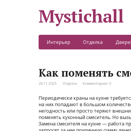
Mystichall
Интерьер
Отделка
Двери
Как поменять см
28.11.2025
Отделка
Комментарии: 0
Периодически краны на кухне требуетс
на них попадают в большом количеств
негодность или просто теряют внешни
поменять кухонный смеситель. Но вызы
Замена смесителя на кухне — работа пр
запросят за нее приличную сумму дене