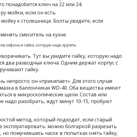
о понадобится ключ на 22 или 24.
у мойки, если он есть.
мойку к столешнице. Болты увидите, если
ов сифона и гайка, которую надо крутить
ворачивать. Тут вы увидите гайку, которую надо
ся два разводных ключа. Одним держат корпус с
ручивают гайку.
нь непросто: он «прикипает». Для этого случая
смазка в баллончиках WD-40. Оба вещества имеют
ться в микроскопические щели. Состав или
е надо разобрать, ждут минут 10-15, пробуют
ростой метод, который подходит, если старый
е эксплуатировать: можно болгаркой разрезать
й, но помучившись часок в попытках снять гайку,