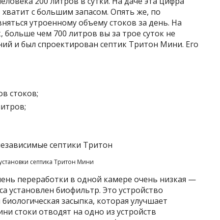
еловека 200 литров в сутки. На даче эта цифра
хватит с большим запасом. Опять же, по
няться утроенному объему стоков за день. На
, больше чем 700 литров вы за трое суток не
ений и был спроектирован септик Тритон Мини. Его
ов стоков;
литров;
установки септика Тритон Мини
пень переработки в одной камере очень низкая —
са установлен биофильтр. Это устройство
 биологическая засыпка, которая улучшает
ни стоки отводят на одно из устройств