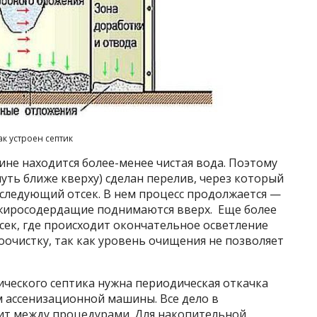
ак устроен септик
ине находится более-менее чистая вода. Поэтому
уть ближе кверху) сделан перелив, через который
 следующий отсек. В нем процесс продолжается —
 жиросодердащие поднимаются вверх. Еще более
тсек, где происходит окончательное осветление
оочистку, так как уровень очищения не позволяет
ссического септика нужна периодическая откачка
м ассенизационной машины. Все дело в
ит между процедурами. Для накопительной