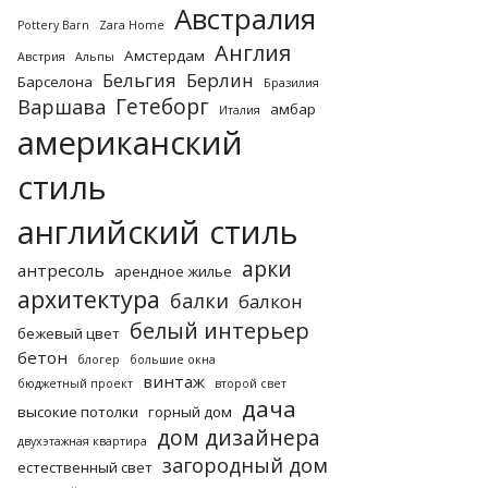
Австралия
Pottery Barn
Zara Home
Англия
Амстердам
Австрия
Альпы
Бельгия
Берлин
Барселона
Бразилия
Гетеборг
Варшава
амбар
Италия
американский
стиль
английский стиль
арки
антресоль
арендное жилье
архитектура
балки
балкон
белый интерьер
бежевый цвет
бетон
блогер
большие окна
винтаж
бюджетный проект
второй свет
дача
высокие потолки
горный дом
дом дизайнера
двухэтажная квартира
загородный дом
естественный свет