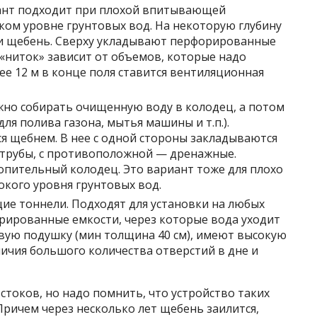
иант подходит при плохой впитывающей
ком уровне грунтовых вод. На некоторую глубину
 и щебень. Сверху укладывают перфорированные
«ниток» зависит от объемов, которые надо
ее 12 м в конце поля ставится вентиляционная
но собирать очищенную воду в колодец, а потом
ля полива газона, мытья машины и т.п.).
ся щебнем. В нее с одной стороны закладываются
рубы, с противоположной — дренажные.
опительный колодец. Это вариант тоже для плохо
окого уровня грунтовых вод.
е тоннели. Подходят для установки на любых
орированные емкости, через которые вода уходит
евую подушку (мин толщина 40 см), имеют высокую
ичия большого количества отверстий в дне и
стоков, но надо помнить, что устройство таких
Причем через несколько лет щебень заилится,