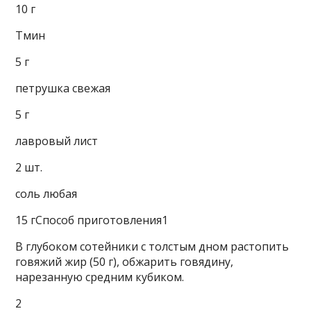
10 г
Тмин
5 г
петрушка свежая
5 г
лавровый лист
2 шт.
соль любая
15 гСпособ приготовления1
В глубоком сотейники с толстым дном растопить
говяжий жир (50 г), обжарить говядину,
нарезанную средним кубиком.
2