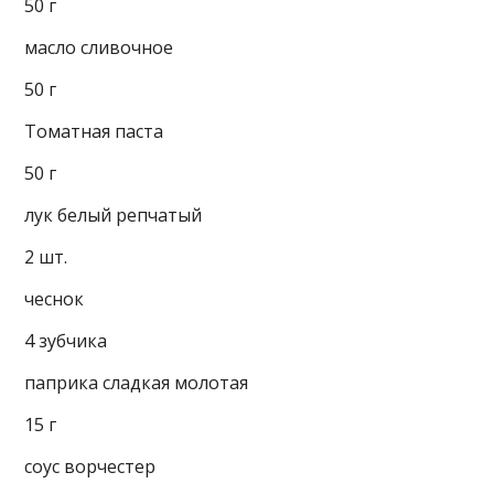
50 г
масло сливочное
50 г
Томатная паста
50 г
лук белый репчатый
2 шт.
чеснок
4 зубчика
паприка сладкая молотая
15 г
соус ворчестер