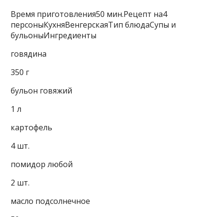
Время приготовления50 мин.Рецепт на4
персоныКухняВенгерскаяТип блюдаСупы и
бульоныИнгредиенты
говядина
350 г
бульон говяжий
1 л
картофель
4 шт.
помидор любой
2 шт.
масло подсолнечное