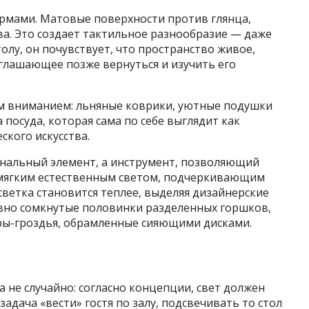
ормами. Матовые поверхности против глянца,
а. Это создает тактильное разнообразие — даже
толу, он почувствует, что пространство живое,
глашающее позже вернуться и изучить его
ым вниманием: льняные коврики, уютные подушки
посуда, которая сама по себе выглядит как
кого искусства.
нальный элемент, а инструмент, позволяющий
т мягким естественным светом, подчеркивающим
светка становится теплее, выделяя дизайнерские
вно сомкнутые половинки разделенных горшков,
ры-гроздья, обрамленные сияющими дисками.
 не случайно: согласно концепции, свет должен
адача «вести» гостя по залу, подсвечивать то стол