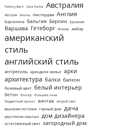
Австралия
Pottery Barn
Zara Home
Англия
Амстердам
Австрия
Альпы
Бельгия
Берлин
Барселона
Бразилия
Гетеборг
Варшава
амбар
Италия
американский
стиль
английский стиль
арки
антресоль
арендное жилье
архитектура
балки
балкон
белый интерьер
бежевый цвет
бетон
блогер
большие окна
винтаж
бюджетный проект
второй свет
дача
высокие потолки
горный дом
дом дизайнера
двухэтажная квартира
загородный дом
естественный свет