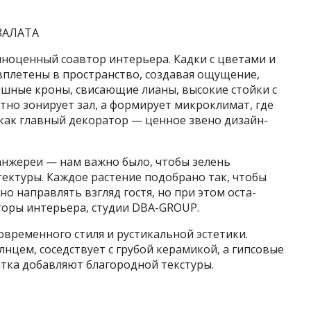
 ЗАЛАТА
олноценный соавтор интерьера. Кадки с цветами и
 вплетены
в пространство, создавая ощущение,
ышные кроны, свисающие лианы, высокие стойки с
атно зонирует зал, а формирует микроклимат, где
 как главный декоратор — ценное звено дизайн-
анжереи — нам важно было, чтобы зелень
тектуры. Каждое растение подобрано так, чтобы
о направлять взгляд гостя, но при этом оста-
вторы интерьера, студии DBA-GROUP.
временного стиля и рустикальной эстетики.
нцем, соседствует с грубой керамикой, а гипсовые
итка добавляют благородной текстуры.