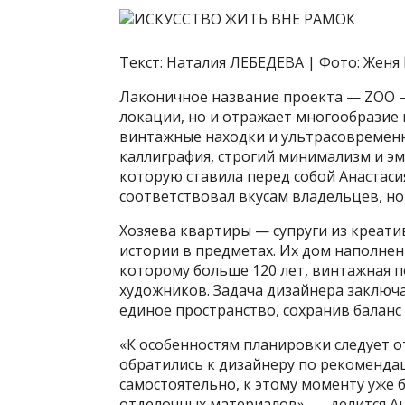
Текст: Наталия ЛЕБЕДЕВА | Фото: Жен
Лаконичное название проекта — ZOO
локации, но и отражает многообразие
винтажные находки и ультрасовременн
каллиграфия, строгий минимализм и э
которую ставила перед собой Анастаси
соответствовал вкусам владельцев, но
Хозяева квартиры — супруги из креати
истории в предметах. Их дом наполнен
которому больше 120 лет, винтажная п
художников. Задача дизайнера заключа
единое пространство, сохранив балан
«К особенностям планировки следует 
обратились к дизайнеру по рекомендац
самостоятельно, к этому моменту уже 
отделочных материалов», — делится Ан