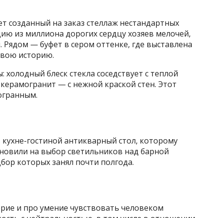
т созданный на заказ стеллаж нестандартных
цию из миллиона дорогих сердцу хозяев мелочей,
м. Рядом — буфет в сером оттенке, где выставлена
свою историю.
 холодный блеск стекла соседствует с теплой
керамогранит — с нежной краской стен. Этот
огранным.
кухне-гостиной антикварный стол, которому
хновили на выбор светильников над барной
одбор которых занял почти полгода.
ерие и про умение чувствовать человеком