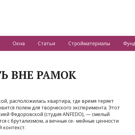
Окна
Статьи
Стройматериалы
Фун
Ь ВНЕ РАМОК
кой, расположилась квартира, где время теряет
овится полем для творческого эксперимента. Этот
сией Федоровской (студия ANFEDO), — смелый
тся с брутализмом, а вечные се- мейные ценности
 контекст.