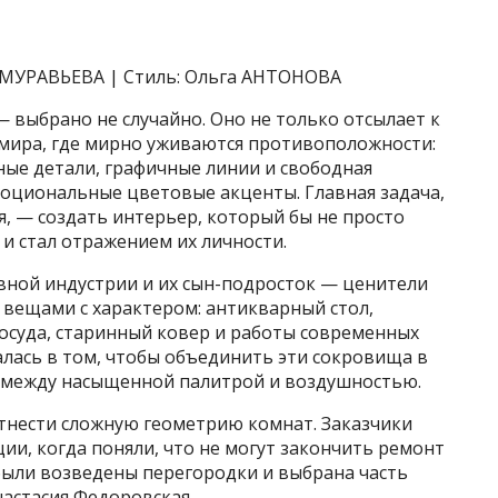
я МУРАВЬЕВА | Стиль: Ольга АНТОНОВА
 —
выбрано не случайно. Оно не только отсылает к
 мира, где мирно уживаются противоположности:
ые детали, графичные линии и свободная
моциональные цветовые акценты. Главная задача,
я, — создать интерьер, который бы не просто
 и стал отражением их личности.
вной индустрии и их сын-подросток — ценители
 вещами с характером: антикварный стол,
осуда, старинный ковер и работы современных
лась в том, чтобы объединить эти сокровища в
с между насыщенной палитрой и воздушностью.
отнести сложную геометрию комнат. Заказчики
ии, когда поняли, что не могут закончить ремонт
были возведены перегородки и выбрана часть
астасия Федоровская.