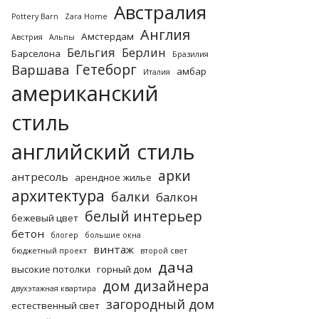
Австралия
Pottery Barn
Zara Home
Англия
Амстердам
Австрия
Альпы
Бельгия
Берлин
Барселона
Бразилия
Гетеборг
Варшава
амбар
Италия
американский
стиль
английский стиль
арки
антресоль
арендное жилье
архитектура
балки
балкон
белый интерьер
бежевый цвет
бетон
блогер
большие окна
винтаж
бюджетный проект
второй свет
дача
высокие потолки
горный дом
дом дизайнера
двухэтажная квартира
загородный дом
естественный свет