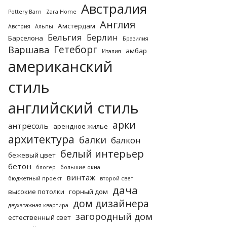
Австралия
Pottery Barn
Zara Home
Англия
Амстердам
Австрия
Альпы
Бельгия
Берлин
Барселона
Бразилия
Гетеборг
Варшава
амбар
Италия
американский
стиль
английский стиль
арки
антресоль
арендное жилье
архитектура
балки
балкон
белый интерьер
бежевый цвет
бетон
блогер
большие окна
винтаж
бюджетный проект
второй свет
дача
высокие потолки
горный дом
дом дизайнера
двухэтажная квартира
загородный дом
естественный свет