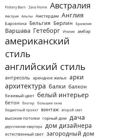
Австралия
Pottery Barn
Zara Home
Англия
Амстердам
Австрия
Альпы
Бельгия
Берлин
Барселона
Бразилия
Гетеборг
Варшава
амбар
Италия
американский
стиль
английский стиль
арки
антресоль
арендное жилье
архитектура
балки
балкон
белый интерьер
бежевый цвет
бетон
блогер
большие окна
винтаж
бюджетный проект
второй свет
дача
высокие потолки
горный дом
дом дизайнера
двухэтажная квартира
загородный дом
естественный свет