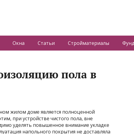
Окна
Статьи
Стройматериалы
Фун
оизоляцию пола в
тном жилом доме является полноценной
тим, при устройстве чистого пола, вне
одимо уделять повышенное внимание укладке
плуатация
напольного покрытия не доставляла