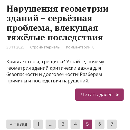
Нарушения геометрии
зданий – серьёзная
проблема, влекущая
тяжёлые последствия
30.11.2025
Стройматериалы
Комментарии: 0
Кривые стены, трещины? Узнайте, почему
геометрия зданий критически важна для
безопасности и долговечности! Разберем
причины и последствия нарушений.
Читать далее
Пагинация
« Назад
1
…
3
4
5
6
7