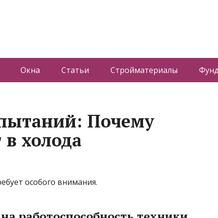
Окна
Статьи
Стройматериалы
Фун
спытаний: Почему
 в холода
ребует особого внимания.
 на работоспособность техники