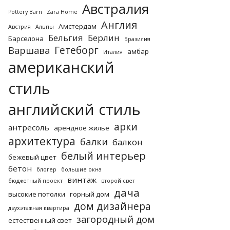
Австралия
Pottery Barn
Zara Home
Англия
Амстердам
Австрия
Альпы
Бельгия
Берлин
Барселона
Бразилия
Гетеборг
Варшава
амбар
Италия
американский
стиль
английский стиль
арки
антресоль
арендное жилье
архитектура
балки
балкон
белый интерьер
бежевый цвет
бетон
блогер
большие окна
винтаж
бюджетный проект
второй свет
дача
высокие потолки
горный дом
дом дизайнера
двухэтажная квартира
загородный дом
естественный свет