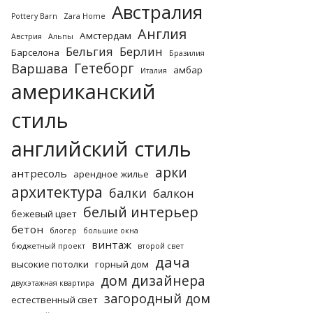
Австралия
Pottery Barn
Zara Home
Англия
Амстердам
Австрия
Альпы
Бельгия
Берлин
Барселона
Бразилия
Гетеборг
Варшава
амбар
Италия
американский
стиль
английский стиль
арки
антресоль
арендное жилье
архитектура
балки
балкон
белый интерьер
бежевый цвет
бетон
блогер
большие окна
винтаж
бюджетный проект
второй свет
дача
высокие потолки
горный дом
дом дизайнера
двухэтажная квартира
загородный дом
естественный свет