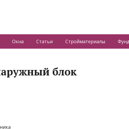
Окна
Статьи
Стройматериалы
Фун
наружный блок
хника