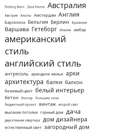
Австралия
Pottery Barn
Zara Home
Англия
Амстердам
Австрия
Альпы
Бельгия
Берлин
Барселона
Бразилия
Гетеборг
Варшава
амбар
Италия
американский
стиль
английский стиль
арки
антресоль
арендное жилье
архитектура
балки
балкон
белый интерьер
бежевый цвет
бетон
блогер
большие окна
винтаж
бюджетный проект
второй свет
дача
высокие потолки
горный дом
дом дизайнера
двухэтажная квартира
загородный дом
естественный свет