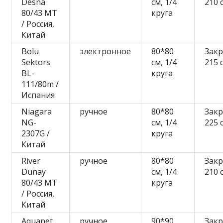
Desna
см, 1/4
210 
80/43 MT
круга
/ Россия,
Китай
Bolu
электронное
80*80
Закр
Sektors
см, 1/4
215 
BL-
круга
111/80m /
Испания
Niagara
ручное
80*80
Закр
NG-
см, 1/4
225 
2307G /
круга
Китай
River
ручное
80*80
Зак
Dunay
см, 1/4
210 
80/43 МТ
круга
/ Россия,
Китай
Aquanet
ручное
90*90
Закр