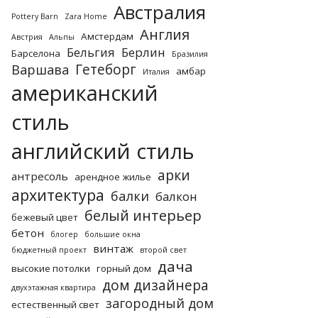
Австралия
Pottery Barn
Zara Home
Англия
Амстердам
Австрия
Альпы
Бельгия
Берлин
Барселона
Бразилия
Гетеборг
Варшава
амбар
Италия
американский
стиль
английский стиль
арки
антресоль
арендное жилье
архитектура
балки
балкон
белый интерьер
бежевый цвет
бетон
блогер
большие окна
винтаж
бюджетный проект
второй свет
дача
высокие потолки
горный дом
дом дизайнера
двухэтажная квартира
загородный дом
естественный свет