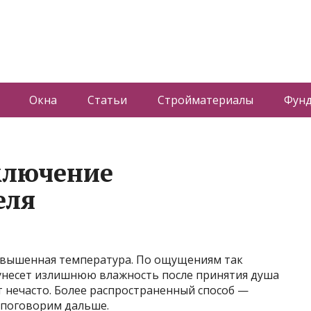
Окна
Статьи
Стройматериалы
Фун
ключение
еля
овышенная температура. По ощущениям так
 унесет излишнюю влажность после принятия душа
 нечасто. Более распространенный способ —
 поговорим дальше.