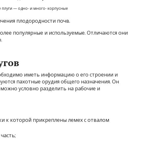
плуги — одно- и много- корпусные
ичения плодородности почв.
более популярные и используемые. Отличаются они
.
угов
еобходимо иметь информацию о его строении и
зуются пахотные орудия общего назначения. Он
е можно условно разделить на рабочие и
йки к которой прикреплены лемех с отвалом
часть;