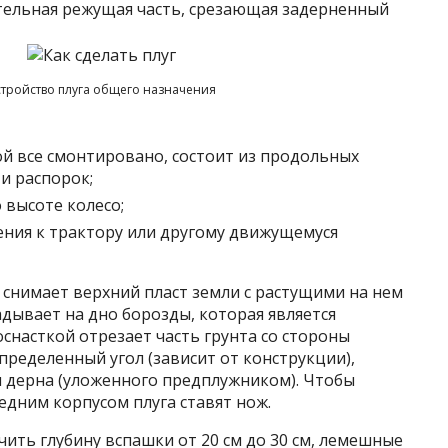
ельная режущая часть, срезающая задерненный
стройство плуга общего назначения
ой все смонтировано, состоит из продольных
 и распорок;
 высоте колесо;
ения к трактору или другому движущемуся
 снимает верхний пласт земли с растущими на нем
адывает на дно борозды, которая является
оснасткой отрезает часть грунта со стороны
пределенный угол (зависит от конструкции),
я дерна (уложенного предплужником). Чтобы
едним корпусом плуга ставят нож.
чить глубину вспашки от 20 см до 30 см, лемешные