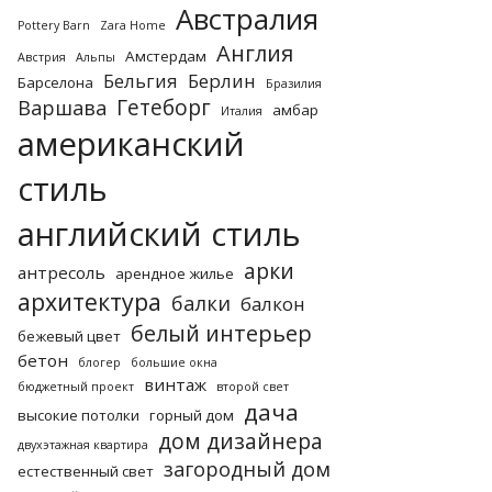
Австралия
Pottery Barn
Zara Home
Англия
Амстердам
Австрия
Альпы
Бельгия
Берлин
Барселона
Бразилия
Гетеборг
Варшава
амбар
Италия
американский
стиль
английский стиль
арки
антресоль
арендное жилье
архитектура
балки
балкон
белый интерьер
бежевый цвет
бетон
блогер
большие окна
винтаж
бюджетный проект
второй свет
дача
высокие потолки
горный дом
дом дизайнера
двухэтажная квартира
загородный дом
естественный свет