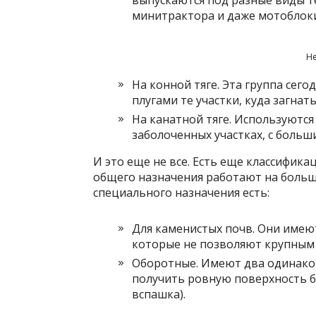
выпускаются под разные виды т
минитрактора и даже мотоблоки
Н
На конной тяге. Эта группа сег
плугами те участки, куда загна
На канатной тяге. Используются 
заболоченных участках, с больши
И это еще не все. Есть еще классифика
общего назначения работают на больш
специального назначения есть:
Для каменистых почв. Они име
которые не позволяют крупным 
Оборотные. Имеют два одинако
получить ровную поверхность б
вспашка).