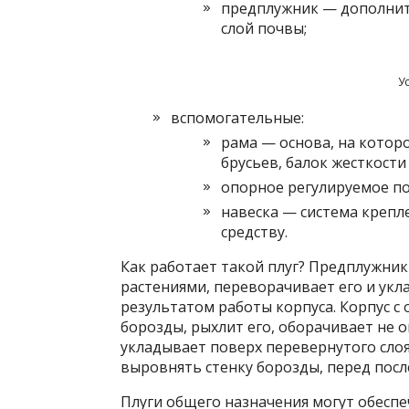
предплужник — дополнит
слой почвы;
У
вспомогательные:
рама — основа, на котор
брусьев, балок жесткости
опорное регулируемое по
навеска — система крепл
средству.
Как работает такой плуг? Предплужник
растениями, переворачивает его и укл
результатом работы корпуса. Корпус с 
борозды, рыхлит его, оборачивает не о
укладывает поверх перевернутого сло
выровнять стенку борозды, перед посл
Плуги общего назначения могут обеспе