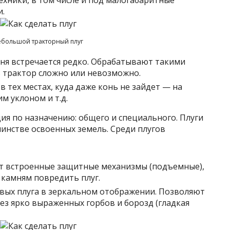
ехники, в том числе и под малогабаритные
.
ебольшой тракторный плуг
одня встречается редко. Обрабатывают такими
ть трактор сложно или невозможно.
в тех местах, куда даже конь не зайдет — на
м уклоном и т.д.
ция по назначению: общего и специального. Плуги
инстве освоенных земель. Среди плугов
ют встроенные защитные механизмы (подъемные),
камням повредить плуг.
вых плуга в зеркальном отображении. Позволяют
ез ярко выраженных горбов и борозд (гладкая