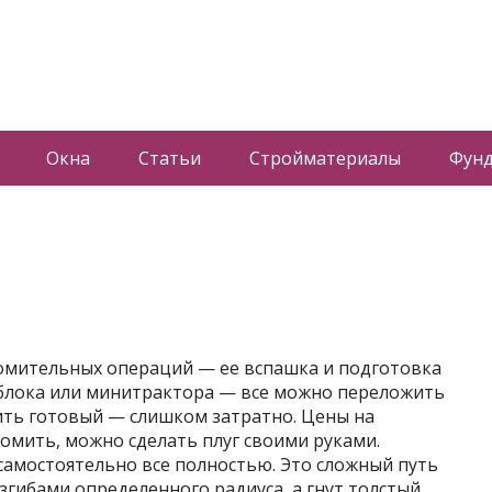
Окна
Статьи
Стройматериалы
Фун
томительных операций — ее вспашка и подготовка
облока или минитрактора — все можно переложить
пить готовый — слишком затратно. Цены на
омить, можно сделать плуг своими руками.
 самостоятельно все полностью. Это сложный путь
изгибами определенного радиуса, а гнут
толстый