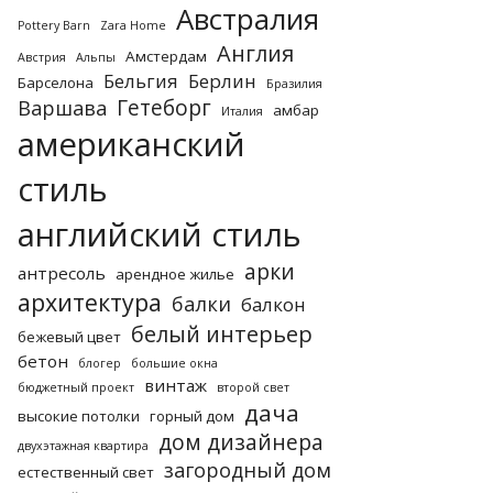
Австралия
Pottery Barn
Zara Home
Англия
Амстердам
Австрия
Альпы
Бельгия
Берлин
Барселона
Бразилия
Гетеборг
Варшава
амбар
Италия
американский
стиль
английский стиль
арки
антресоль
арендное жилье
архитектура
балки
балкон
белый интерьер
бежевый цвет
бетон
блогер
большие окна
винтаж
бюджетный проект
второй свет
дача
высокие потолки
горный дом
дом дизайнера
двухэтажная квартира
загородный дом
естественный свет