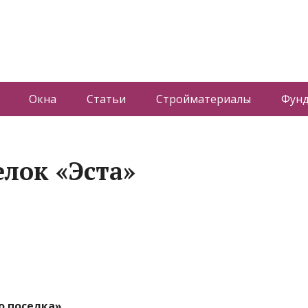
Окна
Статьи
Стройматериалы
Фун
лок «Эста»
о поселка»