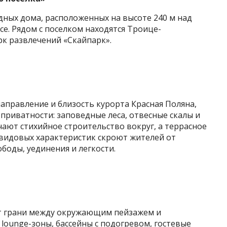
дных дома, расположенных на высоте 240 м над
е. Рядом с поселком находятся Троице-
рк развлечений «Скайпарк».
аправление и близость курорта Красная Поляна,
приватности: заповедные леса, отвесные скалы и
ают стихийное строительство вокруг, а террасное
 видовых характеристик скроют жителей от
ободы, уединения и легкости.
т грани между окружающим пейзажем и
ounge-зоны, бассейны с подогревом, гостевые