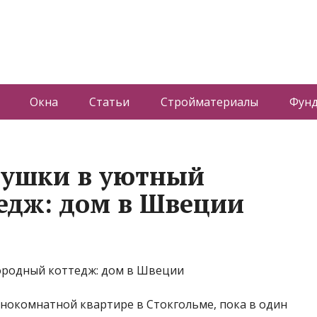
Окна
Статьи
Стройматериалы
Фун
нушки в уютный
едж: дом в Швеции
днокомнатной квартире в Стокгольме, пока в один