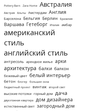
Австралия
Pottery Barn
Zara Home
Англия
Амстердам
Австрия
Альпы
Бельгия
Берлин
Барселона
Бразилия
Гетеборг
Варшава
амбар
Италия
американский
стиль
английский стиль
арки
антресоль
арендное жилье
архитектура
балки
балкон
белый интерьер
бежевый цвет
бетон
блогер
большие окна
винтаж
бюджетный проект
второй свет
дача
высокие потолки
горный дом
дом дизайнера
двухэтажная квартира
загородный дом
естественный свет