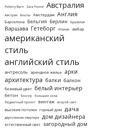
Австралия
Pottery Barn
Zara Home
Англия
Амстердам
Австрия
Альпы
Бельгия
Берлин
Барселона
Бразилия
Гетеборг
Варшава
амбар
Италия
американский
стиль
английский стиль
арки
антресоль
арендное жилье
архитектура
балки
балкон
белый интерьер
бежевый цвет
бетон
блогер
большие окна
винтаж
бюджетный проект
второй свет
дача
высокие потолки
горный дом
дом дизайнера
двухэтажная квартира
загородный дом
естественный свет