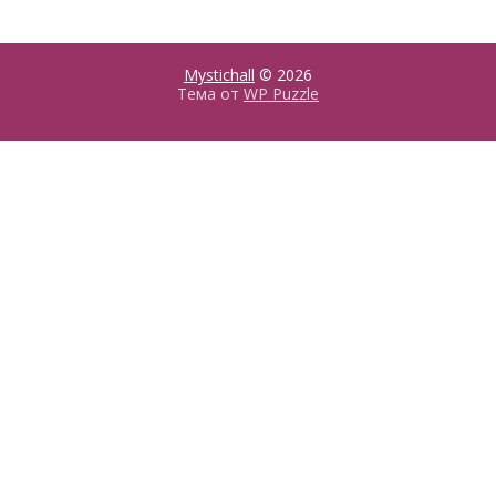
Mystichall
© 2026
Тема от
WP Puzzle