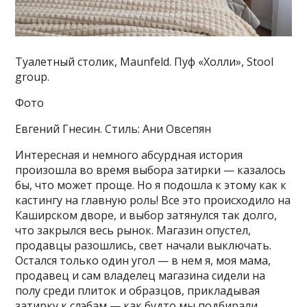
Туалетный столик, Maunfeld. Пуф «Холли», Stool
group.
Фото
Евгений Гнесин. Стиль: Ани Овсепян
Интересная и немного абсурдная история
произошла во время выбора затирки — казалось
бы, что может проще. Но я подошла к этому как к
кастингу на главную роль! Все это происходило на
Каширском дворе, и выбор затянулся так долго,
что закрылся весь рынок. Магазин опустел,
продавцы разошлись, свет начали выключать.
Остался только один угол — в нем я, моя мама,
продавец и сам владелец магазина сидели на
полу среди плиток и образцов, прикладывая
затирку к слэбам — как будто мы подбирали